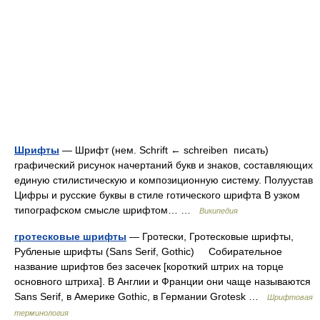
Шрифты
— Шрифт (нем. Schrift ← schreiben писать)
графический рисунок начертаний букв и знаков, составляющих
единую стилистическую и композиционную систему. Полуустав
Цифры и русские буквы в стиле готического шрифта В узком
типографском смысле шрифтом… …
Википедия
гротесковые шрифты
— Гротески, Гротесковые шрифты,
Рубленые шрифты (Sans Serif, Gothic) Собирательное
название шрифтов без засечек [короткий штрих на торце
основного штриха]. В Англии и Франции они чаще называются
Sans Serif, в Америке Gothic, в Германии Grotesk …
Шрифтовая
терминология