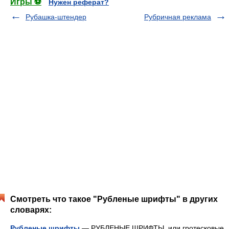
Игры ⚽
Нужен реферат?
Рубашка-штендер
Рубричная реклама
Смотреть что такое "Рубленые шрифты" в других
словарях:
Рубленые шрифты
— РУБЛЕНЫЕ ШРИФТЫ, или гротесковые